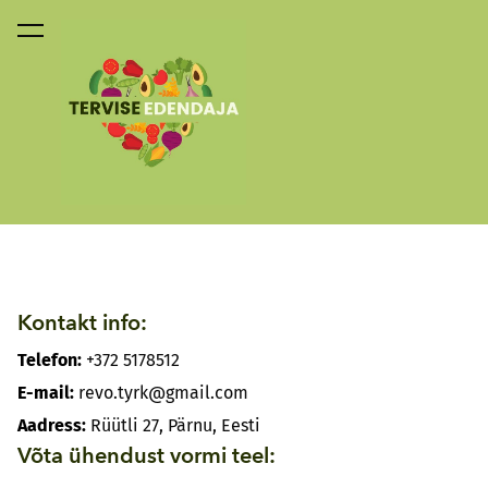
lisati ostukorvi.
Vaata ostukorvi
Kontakt info:
Telefon:
+372 5178512
E-mail:
revo.tyrk@gmail.com
Aadress:
Rüütli 27, Pärnu, Eesti
Võta ühendust vormi teel: