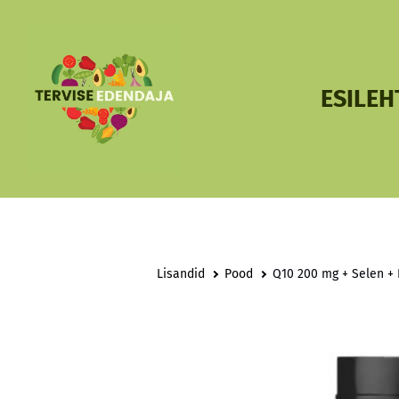
ESILEH
Lisandid
Pood
Q10 200 mg + Selen + 