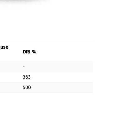
nuse
DRI %
-
363
500