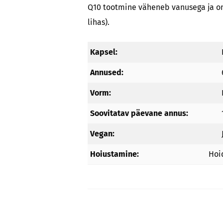
Q10 tootmine väheneb vanusega ja on
lihas).
Kapsel:
Annused:
Vorm:
Soovitatav päevane annus:
Vegan:
Hoiustamine:
Hoi