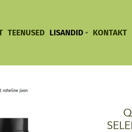
T
TEENUSED
LISANDID
KONTAKT
POOD
SOOVITUSED
E roheline joon
Q
SELE