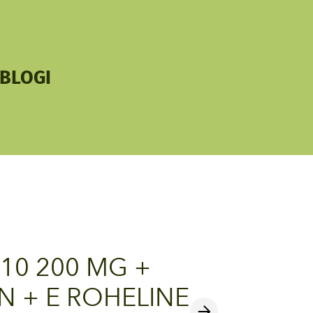
lisati ostukorvi.
Vaata ostukorvi
BLOGI
10 200 MG +
N + E ROHELINE