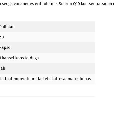
 seega vananedes eriti oluline. Suurim Q10 kontsentratsioon
Pullulan
60
Kapsel
1 kapsel koos toiduga
Jah
da toatemperatuuril lastele kättesaamatus kohas